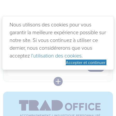
Nous utilisons des cookies pour vous
garantir la meilleure expérience possible sur
notre site. Si vous continuez à utiliser ce
02-07-2026
dernier, nous considérerons que vous
VOTRE ADO EST EN ECHEC EN
acceptez
l’utilisation des cookies
.
NDLS ?!
5 jours à ne pas manquer pour les
Accepter et continuer
Lire +
12-06-2026
KIT ANNIVERSAIRE EVEIL AUX
LANGUES
Lire +