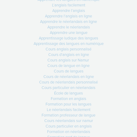
L'anglais facilement
Apprendre l'anglais
Apprendre l'anglais en ligne
14-04-2026
Apprendre le néerlandais en ligne
28 à 52% en 3 semaines !
Apprendre le néerlandais
Apprendre une langue
Lire +
Apprentissage ludique des langues
Apprentissage des langues en numérique
Cours anglais personnalisé
Cours d'anglais en ligne
Cours anglais sur Namur
31-03-2026
Cours de langue en ligne
1er avril : votre activité d’éveil aux
Cours de langues
Cours de néerlandais en ligne
langues
Cours de néerlandais personnalisé
Demain… vos élèves vont vivre
Cours particulier en néerlandais
quelque chose de
École de langues
Formation en anglais
Lire +
Formation pour les langues
Le néerlandais facilement
Formation professeur de langue
Cours néerlandais sur namur
Cours particulier en anglais
Formation en néerlandais