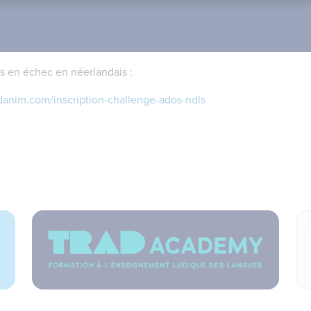
s en échec en néerlandais :
adanim.com/inscription-challenge-ados-ndls