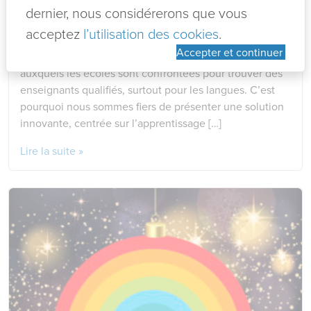
La pénurie d’enseignants de langues est un défi
dernier, nous considérerons que vous
croissant pour de nombreuses écoles, entravant la
acceptez
l’utilisation des cookies
.
réalisation de programmes éducatifs complets et
Accepter et continuer
diversifiés. Chez Tradanim, nous comprenons les défis
auxquels les écoles sont confrontées pour trouver des
enseignants qualifiés, surtout pour les langues. C’est
pourquoi nous sommes fiers de présenter une solution
innovante, centrée sur l’apprentissage […]
Lire la suite »