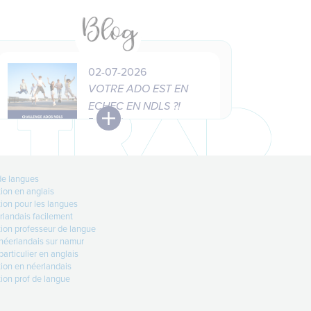
02-07-2026
VOTRE ADO EST EN
ECHEC EN NDLS ?!
5 jours à ne pas manquer
pour les
Lire +
de langues
ion en anglais
ion pour les langues
12-06-2026
rlandais facilement
KIT ANNIVERSAIRE
ion professeur de langue
EVEIL AUX LANGUES
néerlandais sur namur
articulier en anglais
Lire +
ion en néerlandais
ion prof de langue
12-06-2026