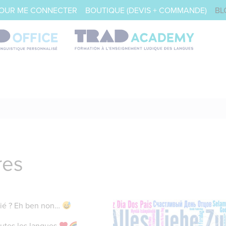
POUR ME CONNECTER
BOUTIQUE (DEVIS + COMMANDE)
BL
res
lié ? Eh ben non…
utes les langues