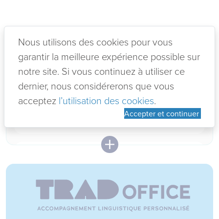
Nous utilisons des cookies pour vous
garantir la meilleure expérience possible sur
notre site. Si vous continuez à utiliser ce
02-07-2026
VOTRE ADO EST EN ECHEC EN
dernier, nous considérerons que vous
NDLS ?!
acceptez
l’utilisation des cookies
.
5 jours à ne pas manquer pour les
Accepter et continuer
Lire +
12-06-2026
KIT ANNIVERSAIRE EVEIL AUX
LANGUES
Lire +