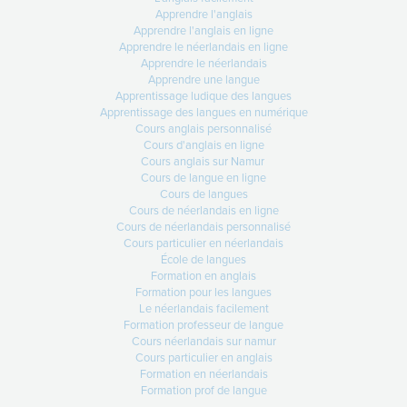
Apprendre l'anglais
Apprendre l'anglais en ligne
14-04-2026
Apprendre le néerlandais en ligne
28 à 52% en 3 semaines !
Apprendre le néerlandais
Apprendre une langue
Lire +
Apprentissage ludique des langues
Apprentissage des langues en numérique
Cours anglais personnalisé
Cours d'anglais en ligne
Cours anglais sur Namur
31-03-2026
Cours de langue en ligne
1er avril : votre activité d’éveil aux
Cours de langues
Cours de néerlandais en ligne
langues
Cours de néerlandais personnalisé
Demain… vos élèves vont vivre
Cours particulier en néerlandais
quelque chose de
École de langues
Formation en anglais
Lire +
Formation pour les langues
Le néerlandais facilement
Formation professeur de langue
Cours néerlandais sur namur
Cours particulier en anglais
Formation en néerlandais
Formation prof de langue