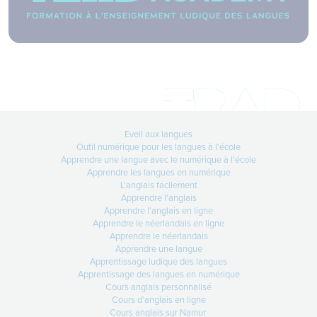
Comment obtenir un devis
TradanimEveil ?
Lire +
17-04-2026
Media training politique
Faire face aux médias, en politique,
Eveil aux langues
est
Outil numérique pour les langues à l'école
Lire +
Apprendre une langue avec le numérique à l'école
Apprendre les langues en numérique
L'anglais facilement
Apprendre l'anglais
14-04-2026
Apprendre l'anglais en ligne
Apprendre le néerlandais en ligne
28 à 52% en 3 semaines !
Apprendre le néerlandais
Lire +
Apprendre une langue
Apprentissage ludique des langues
Apprentissage des langues en numérique
Cours anglais personnalisé
Cours d'anglais en ligne
Cours anglais sur Namur
31-03-2026