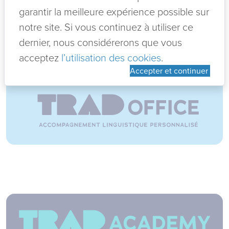
NDLS ?!
garantir la meilleure expérience possible sur
5 jours à ne pas manquer pour les
notre site. Si vous continuez à utiliser ce
Lire +
dernier, nous considérerons que vous
acceptez
l’utilisation des cookies
.
12-06-2026
Accepter et continuer
KIT ANNIVERSAIRE EVEIL AUX
LANGUES
Lire +
12-06-2026
Manolo ? Gratuité ?
Lire +
12-06-2026