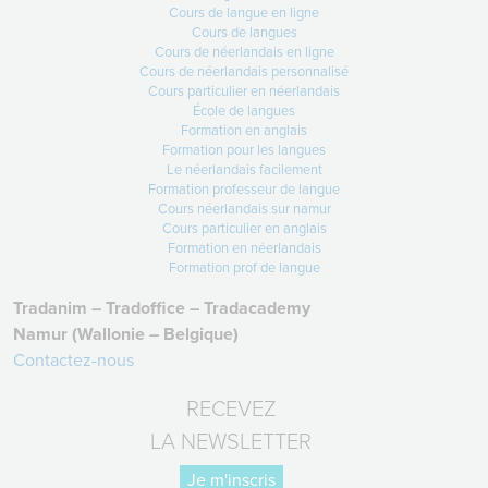
Cours de langue en ligne
1er avril : votre activité d’éveil aux
Cours de langues
langues
Cours de néerlandais en ligne
Cours de néerlandais personnalisé
Demain… vos élèves vont vivre
Cours particulier en néerlandais
quelque chose de
École de langues
Lire +
Formation en anglais
Formation pour les langues
Le néerlandais facilement
Formation professeur de langue
Cours néerlandais sur namur
Cours particulier en anglais
Formation en néerlandais
Formation prof de langue
Tradanim – Tradoffice – Tradacademy
Namur (Wallonie – Belgique)
Contactez-nous
RECEVEZ
LA NEWSLETTER
Je m'inscris