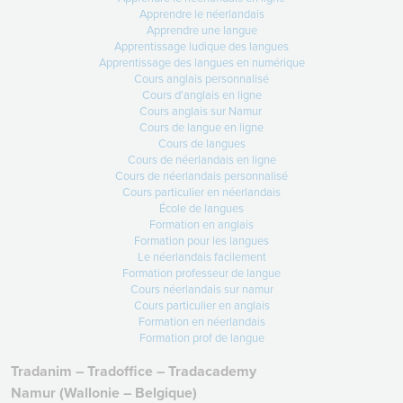
28 à 52% en 3 semaines !
Apprendre le néerlandais
Lire +
Apprendre une langue
Apprentissage ludique des langues
Apprentissage des langues en numérique
Cours anglais personnalisé
Cours d'anglais en ligne
Cours anglais sur Namur
31-03-2026
Cours de langue en ligne
1er avril : votre activité d’éveil aux
Cours de langues
langues
Cours de néerlandais en ligne
Cours de néerlandais personnalisé
Demain… vos élèves vont vivre
Cours particulier en néerlandais
quelque chose de
École de langues
Lire +
Formation en anglais
Formation pour les langues
Le néerlandais facilement
Formation professeur de langue
Cours néerlandais sur namur
Cours particulier en anglais
Formation en néerlandais
Formation prof de langue
Tradanim – Tradoffice – Tradacademy
Namur (Wallonie – Belgique)