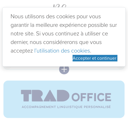
Nous utilisons des cookies pour vous
garantir la meilleure expérience possible sur
02-07-2026
notre site. Si vous continuez à utiliser ce
VOTRE ADO EST EN ECHEC EN
NDLS ?!
dernier, nous considérerons que vous
5 jours à ne pas manquer pour les
acceptez
l’utilisation des cookies
.
Lire +
Accepter et continuer
12-06-2026
KIT ANNIVERSAIRE EVEIL AUX
LANGUES
Lire +
12-06-2026
Manolo ? Gratuité ?