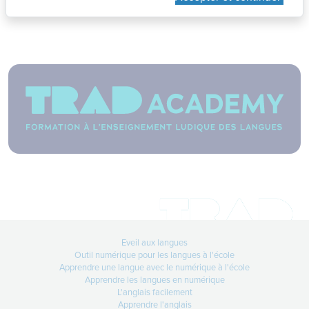
Manolo ? Gratuité ?
Lire +
12-06-2026
Comment obtenir un devis
TradanimEveil ?
Lire +
17-04-2026
Media training politique
Faire face aux médias, en politique,
Eveil aux langues
est
Outil numérique pour les langues à l'école
Lire +
Apprendre une langue avec le numérique à l'école
Apprendre les langues en numérique
L'anglais facilement
Apprendre l'anglais