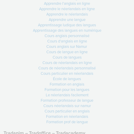
14-04-2026
Apprendre l'anglais en ligne
Apprendre le néerlandais en ligne
28 à 52% en 3 semaines !
Apprendre le néerlandais
Lire +
Apprendre une langue
Apprentissage ludique des langues
Apprentissage des langues en numérique
Cours anglais personnalisé
Cours d'anglais en ligne
Cours anglais sur Namur
31-03-2026
Cours de langue en ligne
1er avril : votre activité d’éveil aux
Cours de langues
langues
Cours de néerlandais en ligne
Cours de néerlandais personnalisé
Demain… vos élèves vont vivre
Cours particulier en néerlandais
quelque chose de
École de langues
Lire +
Formation en anglais
Formation pour les langues
Le néerlandais facilement
Formation professeur de langue
Cours néerlandais sur namur
Cours particulier en anglais
Formation en néerlandais
Formation prof de langue
Tradanim – Tradoffice – Tradacademy