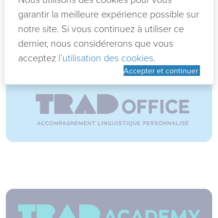
NDLS ?!
garantir la meilleure expérience possible sur
5 jours à ne pas manquer pour les
notre site. Si vous continuez à utiliser ce
Lire +
dernier, nous considérerons que vous
acceptez
l’utilisation des cookies
.
12-06-2026
Accepter et continuer
KIT ANNIVERSAIRE EVEIL AUX
LANGUES
Lire +
12-06-2026
Manolo ? Gratuité ?
Lire +
12-06-2026