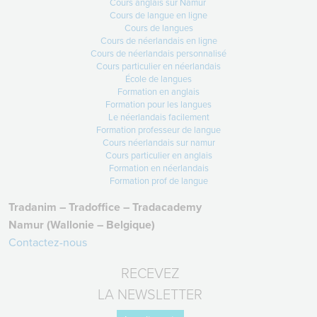
Cours anglais sur Namur
31-03-2026
Cours de langue en ligne
1er avril : votre activité d’éveil aux
Cours de langues
Cours de néerlandais en ligne
langues
Cours de néerlandais personnalisé
Demain… vos élèves vont vivre
Cours particulier en néerlandais
quelque chose de
École de langues
Formation en anglais
Lire +
Formation pour les langues
Le néerlandais facilement
Formation professeur de langue
Cours néerlandais sur namur
Cours particulier en anglais
Formation en néerlandais
Formation prof de langue
Tradanim – Tradoffice – Tradacademy
Namur (Wallonie – Belgique)
Contactez-nous
RECEVEZ
LA NEWSLETTER