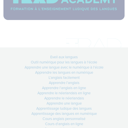
Comment obtenir un devis
TradanimEveil ?
Lire +
17-04-2026
Media training politique
Faire face aux médias, en politique,
Eveil aux langues
est
Outil numérique pour les langues à l'école
Apprendre une langue avec le numérique à l'école
Lire +
Apprendre les langues en numérique
L'anglais facilement
Apprendre l'anglais
Apprendre l'anglais en ligne
14-04-2026
Apprendre le néerlandais en ligne
28 à 52% en 3 semaines !
Apprendre le néerlandais
Apprendre une langue
Lire +
Apprentissage ludique des langues
Apprentissage des langues en numérique
Cours anglais personnalisé
Cours d'anglais en ligne