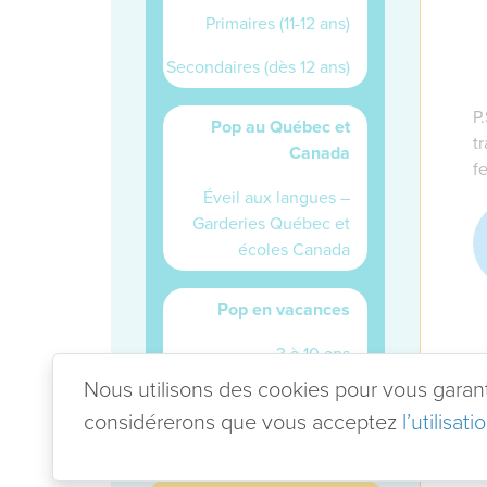
Primaires (11-12 ans)
Secondaires (dès 12 ans)
P
Pop au Québec et
t
Canada
f
Éveil aux langues –
Garderies Québec et
écoles Canada
Pop en vacances
3 à 10 ans
Nous utilisons des cookies pour vous garantir
12 à 16 ans
considérerons que vous acceptez
l’utilisat