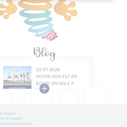
02-07-2026
VOTRE ADO EST EN
ECHEC EN NDLS ?!
5 jours à ne pas manquer
pour les
Lire +
de langues
ion en anglais
ion pour les langues
12-06-2026